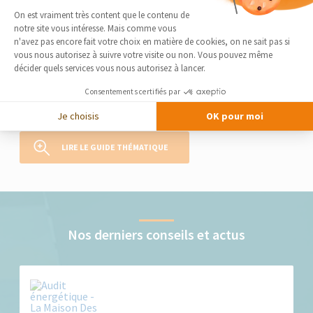
Plateforme de Gestion du Consentement 
On est vraiment très content que le contenu de
Le guide thématique
notre site vous intéresse. Mais comme vous
Rénovation énergétique
Axeptio consent
n'avez pas encore fait votre choix en matière de cookies, on ne sait pas si
vous nous autorisez à suivre votre visite ou non. Vous pouvez même
Qu’il s’agisse de refaire une maison ancienne, moderne, ou un
décider quels services vous nous autorisez à lancer.
appartement, la rénovation énergétique est une option à la fois
économique (vous faites des économies et de nombreuses aides
Consentements certifiés par
pour vos travaux existent) et éco-responsable (vous participez à la
transition énergétique). La Maison des Travaux...
Je choisis
OK pour moi
LIRE LE GUIDE THÉMATIQUE
Nos derniers conseils et actus