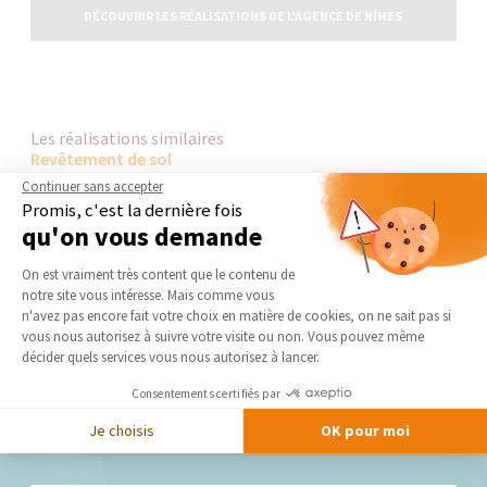
DÉCOUVRIR LES RÉALISATIONS DE L'AGENCE DE NÎMES
Les réalisations similaires
Revêtement de sol
Continuer sans accepter
Promis, c'est la dernière fois
qu'on vous demande
Plateforme de Gestion du Consentement 
On est vraiment très content que le contenu de
notre site vous intéresse. Mais comme vous
Axeptio consent
n'avez pas encore fait votre choix en matière de cookies, on ne sait pas si
vous nous autorisez à suivre votre visite ou non. Vous pouvez même
décider quels services vous nous autorisez à lancer.
Consentements certifiés par
Je choisis
OK pour moi
Nos derniers conseils et actus