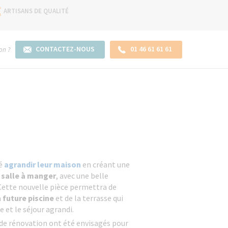
ARTISANS DE QUALITÉ
CONTACTEZ-NOUS
01 46 61 61 61
on ?
té
agrandir leur maison
en créant une
r
salle à manger
, avec une belle
 Cette nouvelle pièce permettra de
a
future piscine
et de la terrasse qui
e et le séjour agrandi.
 de rénovation ont été envisagés pour