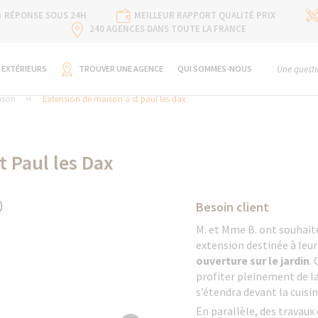
RÉPONSE SOUS 24H
MEILLEUR RAPPORT QUALITÉ PRIX
240 AGENCES DANS TOUTE LA FRANCE
 EXTÉRIEURS
TROUVER UNE AGENCE
QUI SOMMES-NOUS
Une questi
ison
Extension de maison à st paul les dax
t Paul les Dax
Besoin client
M. et Mme B. ont souhai
extension destinée à leu
ouverture sur le jardin
.
profiter pleinement de l
s’étendra devant la cuisin
En parallèle, des travaux