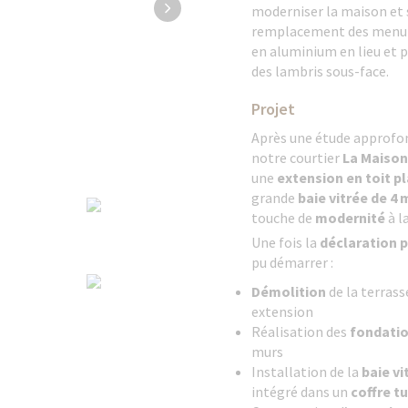
moderniser la maison et
remplacement des menuise
en aluminium en lieu et p
des lambris sous-face.
Projet
Après une étude approfo
notre
courtier
La Maison
une
extension en toit pl
grande
baie vitrée de 4
touche de
modernité
à l
Une fois la
déclaration p
pu démarrer :
Démolition
de la terrass
extension
Réalisation des
fondati
murs
Installation de la
baie vi
intégré dans un
coffre t