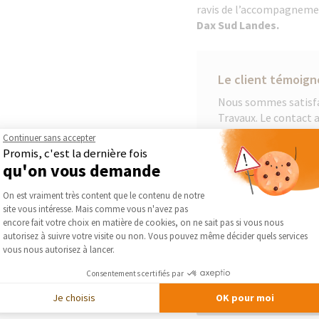
ravis de l’accompagnem
Dax Sud Landes.
Le client témoign
Nous sommes satisfai
Travaux. Le contact a
travaux Anne Le Galle
Continuer sans accepter
l'accompagnement de
Promis, c'est la dernière fois
chantier s'est bien 
qu'on vous demande
part du maçon et le 
Plateforme de Gestion du Consentement :
On est vraiment très content que le contenu de notre
site vous intéresse. Mais comme vous n'avez pas
Axeptio consent
encore fait votre choix en matière de cookies, on ne sait pas si vous nous
autorisez à suivre votre visite ou non. Vous pouvez même décider quels services
vous nous autorisez à lancer.
DEMA
Consentements certifiés par
Je choisis
OK pour moi
DÉCOUVRIR LES RÉALI