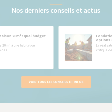
Nos derniers conseils et actus
maison 20m² : quel budget
Fondatio
options 
e 20 m² à une habitation
La réalisat
 des...
critique de
VOIR TOUS LES CONSEILS ET INFOS