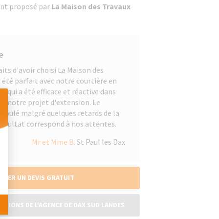
ent proposé par
La Maison des Travaux
e
ts d'avoir choisi La Maison des
 été parfait avec notre courtière en
t qui a été efficace et réactive dans
 notre projet d'extension. Le
déroulé malgré quelques retards de la
résultat correspond à nos attentes.
 Personnalisez vos Options
Mr et Mme B.
St Paul les Dax
NDER UN DEVIS GRATUIT
SATIONS DE L'AGENCE DE DAX SUD LANDES