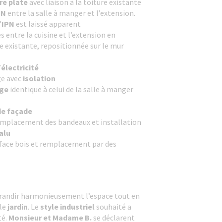
re plate
avec liaison à la toiture existante
PN
entre la salle à manger et l’extension.
’
IPN
est laissé apparent
s entre la cuisine et l’extension en
 existante, repositionnée sur le mur
’
électricité
ge avec
isolation
age
identique à celui de la salle à manger
de façade
emplacement des bandeaux et installation
alu
face bois et remplacement par des
randir harmonieusement l’espace tout en
 le
jardin
. Le
style industriel
souhaité a
té.
Monsieur et Madame B.
se déclarent