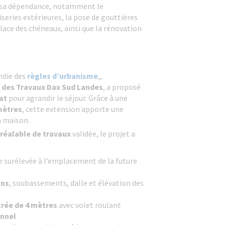
 sa dépendance, notamment le
ries extérieures, la pose de gouttières
lace des chéneaux, ainsi que la rénovation
ndie des
règles d’urbanisme
,,
 des Travaux Dax Sud Landes
, a proposé
at
pour agrandir le séjour. Grâce à une
 mètres
, cette extension apporte une
a maison.
réalable de travaux
validée, le projet a
e surélevée à l’emplacement de la future
ons
, soubassements, dalle et élévation des
trée de 4 mètres
avec volet roulant
unnel