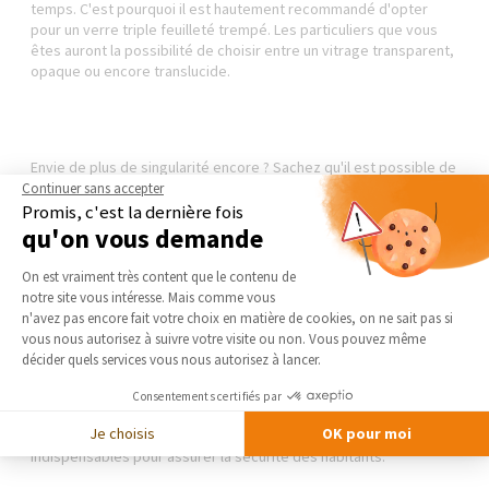
temps. C'est pourquoi il est hautement recommandé d'opter
pour un verre triple feuilleté trempé. Les particuliers que vous
êtes auront la possibilité de choisir entre un vitrage transparent,
opaque ou encore translucide.
Envie de plus de singularité encore ? Sachez qu'il est possible de
personnaliser ses dalles de verre. Certains professionnels
Continuer sans accepter
proposent d'intégrer des images et des tissus dans les dalles. Il
Promis, c'est la dernière fois
est également possible de choisir des dalles de verre colorées.
qu'on vous demande
Ou encore d'intégrer un éclairage Led dans le plancher de verre.
Plateforme de Gestion du Consentement 
On est vraiment très content que le contenu de
notre site vous intéresse. Mais comme vous
Axeptio consent
n'avez pas encore fait votre choix en matière de cookies, on ne sait pas si
vous nous autorisez à suivre votre visite ou non. Vous pouvez même
Comment
installer un
plancher de verre souplex
?
décider quels services vous nous autorisez à lancer.
Il va sans dire que la pose d'un plancher de verre est une
Consentements certifiés par
opération particulièrement technique et délicate. Les
Je choisis
OK pour moi
compétences d'un professionnel expérimenté et averti sont
indispensables pour assurer la sécurité des habitants.