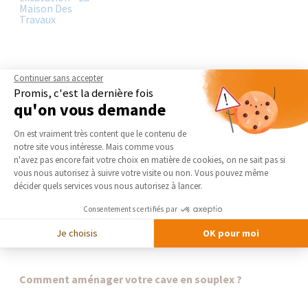
Les avantages de l'extension en excavation
Continuer sans accepter
Promis, c'est la dernière fois
qu'on vous demande
La création d’une extension de maison apporte une réponse
Plateforme de Gestion du Consentement 
favorable au problème de manque de place dans un logement. Il
On est vraiment très content que le contenu de
est possible de créer un agrandissement de maison grâce...
notre site vous intéresse. Mais comme vous
Axeptio consent
n'avez pas encore fait votre choix en matière de cookies, on ne sait pas si
vous nous autorisez à suivre votre visite ou non. Vous pouvez même
décider quels services vous nous autorisez à lancer.
Consentements certifiés par
Je choisis
OK pour moi
Comment aménager votre cave en souplex ?