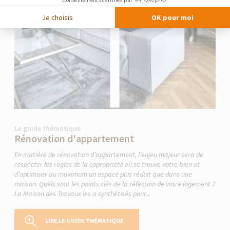
Je choisis
OK pour moi
Le guide thématique
Rénovation d'appartement
En matière de rénovation d’appartement, l’enjeu majeur sera de
respecter les règles de la copropriété où se trouve votre bien et
d’optimiser au maximum un espace plus réduit que dans une
maison. Quels sont les points clés de la réfection de votre logement ?
La Maison des Travaux les a synthétisés pour...
LIRE LE GUIDE THÉMATIQUE