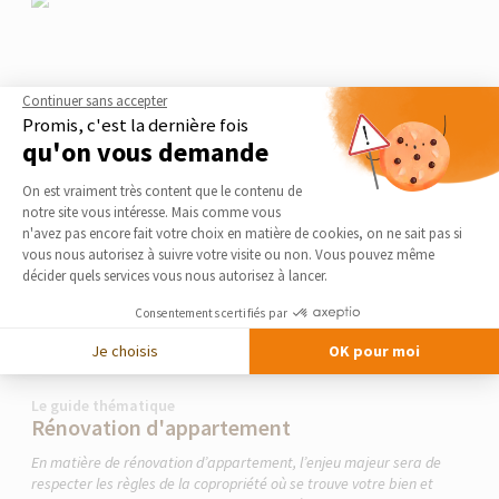
Continuer sans accepter
Promis, c'est la dernière fois
qu'on vous demande
Plateforme de Gestion du Consentement 
On est vraiment très content que le contenu de
notre site vous intéresse. Mais comme vous
Axeptio consent
n'avez pas encore fait votre choix en matière de cookies, on ne sait pas si
vous nous autorisez à suivre votre visite ou non. Vous pouvez même
décider quels services vous nous autorisez à lancer.
Consentements certifiés par
Je choisis
OK pour moi
Le guide thématique
Rénovation d'appartement
En matière de rénovation d’appartement, l’enjeu majeur sera de
respecter les règles de la copropriété où se trouve votre bien et