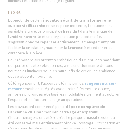
lumineux et adapté à un usage régulier.
Projet
L’objectif de cette
rénovation était de transformer une
cuisine vieillissante
en un espace moderne, fonctionnel et
agréable à vivre. Le principal défi résidait dans le manque de
lumière naturelle
et une organisation peu optimisée. Il
s’agissait donc de repenser entièrement l’aménagement pour
faciliter la circulation, maximiser la luminosité et redonner du
caractère à la pièce.
Pour répondre aux attentes esthétiques du client, des matériaux
de qualité ont été sélectionnés, avec une dominante de tons
neutres et lumineux pour les murs, afin de créer une ambiance
douce et contemporaine.
Côté agencement, l’accent a été mis sur les
rangements sur-
mesure
: meubles intégrés avec tiroirs à fermeture douce,
armoires profondes et étagères modulables viennent structurer
l’espace et en faciliter l’usage au quotidien.
Les travaux ont commencé par la
dépose complète de
l’ancienne cuisine
: mobilier, carrelage et appareils
électroménagers ont été retirés. Le parquet massif existant a
été conservé mais entièrement rénové : ponçage, vitrification et
réparations localisées, notamment au niveau d’une ancienne