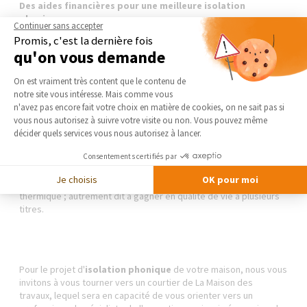
Des aides financières pour une meilleure isolation
phonique
Continuer sans accepter
Promis, c'est la dernière fois
Il existe différents dispositifs dédiés à faciliter l'amélioration de
qu'on vous demande
l'isolation énergétique des habitations, et par conséquent, de
Plateforme de Gestion du Consentement 
l'
isolation phonique.
On peut ainsi mentionner MaPrimeRénov’,
On est vraiment très content que le contenu de
la TVA au taux réduit à 5,5%, l'éco PTZ, les subventions de l'Anah
notre site vous intéresse. Mais comme vous
ou encore le crédit d'impôt. Toutes ces mesures visent à
Axeptio consent
n'avez pas encore fait votre choix en matière de cookies, on ne sait pas si
encourager les particuliers à réaliser des travaux pour améliorer
vous nous autorisez à suivre votre visite ou non. Vous pouvez même
leur confort thermique et acoustique, et ainsi améliorer plus
décider quels services vous nous autorisez à lancer.
globalement la consommation énergétique du parc immobilier
français.
Consentements certifiés par
Je choisis
OK pour moi
Agir sur son confort phonique revient à agir sur son confort
thermique ; autrement dit à gagner en qualité de vie à plusieurs
titres.
Pour le projet d'
isolation phonique
de votre maison, nous vous
invitons à vous tourner vers un courtier de La Maison des
travaux, lequel sera en capacité de vous orienter vers un