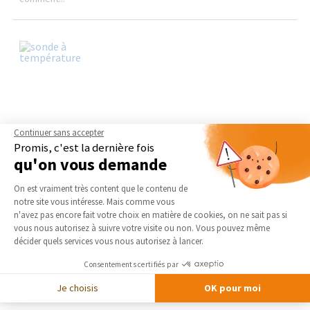
Continuer sans accepter
Installer une sonde à température : économies
Promis, c'est la dernière fois
d'énergie garanties et température...
qu'on vous demande
Idéale pour réaliser des économies d'énergie et bénéficier d'une
Plateforme de Gestion du Consentement 
température parfaitement régulée toute l'année, la sonde à
On est vraiment très content que le contenu de
température intérieure...
notre site vous intéresse. Mais comme vous
Axeptio consent
n'avez pas encore fait votre choix en matière de cookies, on ne sait pas si
vous nous autorisez à suivre votre visite ou non. Vous pouvez même
décider quels services vous nous autorisez à lancer.
Consentements certifiés par
Je choisis
OK pour moi