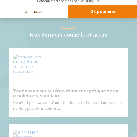
Consentements certifiés par
Je choisis
OK pour moi
Nos derniers conseils et actus
Tout savoir sur la rénovation énergétique de sa
résidence secondaire
Ce n'est pas parce qu'une résidence est secondaire qu'elle
ne doit pas offrir confort...