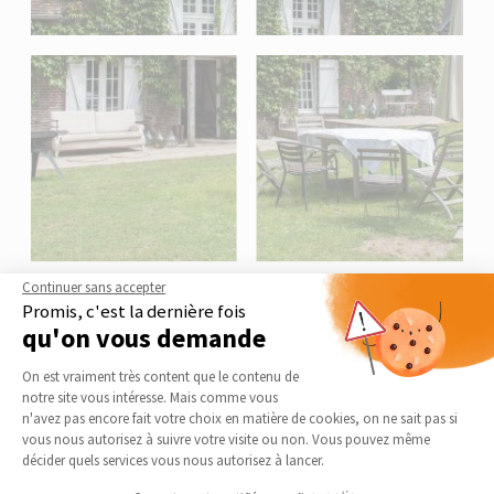
Continuer sans accepter
Le guide thématique
Promis, c'est la dernière fois
Rénovation de résidence secondaire
qu'on vous demande
Posséder une maison de vacances est un véritable atout qu’il est
Plateforme de Gestion du Consentement 
On est vraiment très content que le contenu de
important d’entretenir. La rénovation de votre résidence secondaire
notre site vous intéresse. Mais comme vous
est la garantie d’un bien immobilier valorisé pour des vacances
Axeptio consent
n'avez pas encore fait votre choix en matière de cookies, on ne sait pas si
toujours réussies et, peut-être, une future retraite sereine !
vous nous autorisez à suivre votre visite ou non. Vous pouvez même
décider quels services vous nous autorisez à lancer.
LIRE LE GUIDE THÉMATIQUE