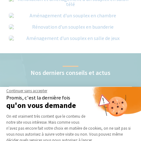
Nos derniers conseils et actus
Continuer sans accepter
Promis, c'est la dernière fois
qu'on vous demande
Plateforme de Gestion du Consentement 
On est vraiment très content que le contenu de
notre site vous intéresse. Mais comme vous
Axeptio consent
n'avez pas encore fait votre choix en matière de cookies, on ne sait pas si
Aménager une pièce en souplex : les pièges à
vous nous autorisez à suivre votre visite ou non. Vous pouvez même
éviter !
décider quels services vous nous autorisez à lancer.