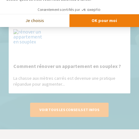
Le concept de souplex, contraction astucieuse de « sous-
sol » et de «...
Consentements certifiés par
Je choisis
OK pour moi
Comment rénover un appartement en souplex ?
La chasse aux mètres carrés est devenue une pratique
répandue pour augmenter...
VOIR TOUS LES CONSEILS ET INFOS