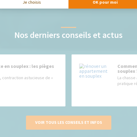
Je choisis
OK pour moi
Nos derniers conseils et actus
 en souplex : les pièges
Comment
souplex 
 contraction astucieuse de «
La chasse 
pratique r
VOIR TOUS LES CONSEILS ET INFOS