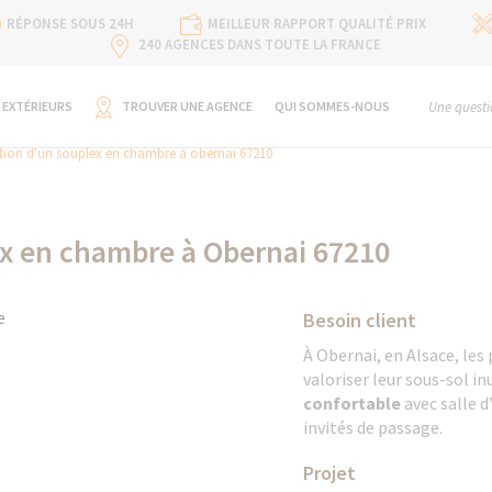
RÉPONSE SOUS 24H
MEILLEUR RAPPORT QUALITÉ PRIX
240 AGENCES DANS TOUTE LA FRANCE
 EXTÉRIEURS
TROUVER UNE AGENCE
QUI SOMMES-NOUS
Une questi
ion d'un souplex en chambre à obernai 67210
x en chambre à Obernai 67210
Besoin client
À Obernai, en Alsace, les
valoriser leur sous-sol in
confortable
avec salle d
invités de passage.
Projet