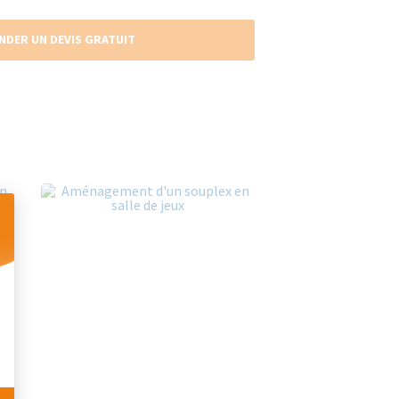
NDER UN DEVIS GRATUIT
 Personnalisez vos Options