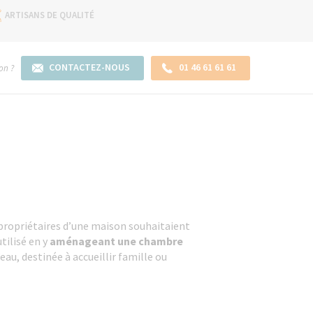
ARTISANS DE QUALITÉ
CONTACTEZ-NOUS
01 46 61 61 61
on ?
 propriétaires d’une maison souhaitaient
utilisé en y
aménageant une chambre
’eau, destinée à accueillir famille ou