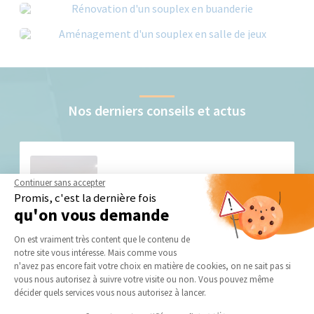
Nos derniers conseils et actus
Continuer sans accepter
Promis, c'est la dernière fois
qu'on vous demande
Plateforme de Gestion du Consentement 
Aménager une pièce en souplex : les pièges à
On est vraiment très content que le contenu de
éviter !
notre site vous intéresse. Mais comme vous
Axeptio consent
n'avez pas encore fait votre choix en matière de cookies, on ne sait pas si
Le concept de souplex, contraction astucieuse de « sous-
vous nous autorisez à suivre votre visite ou non. Vous pouvez même
sol » et de «...
décider quels services vous nous autorisez à lancer.