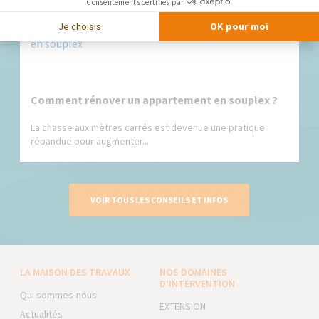
Consentements certifiés par
Je choisis
OK pour moi
Comment rénover un appartement en souplex ?
La chasse aux mètres carrés est devenue une pratique
répandue pour augmenter...
VOIR TOUS LES CONSEILS ET INFOS
LA MAISON DES TRAVAUX
NOS DOMAINES
D’INTERVENTION
Qui sommes-nous
EXTENSION
Actualités