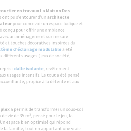
ourtier en travaux La Maison Des
ts ont pu s’entourer d’un
architecte
ateur
pour concevoir un espace ludique et
té conçu pour offrir une ambiance
e, avec un aménagement sur mesure
é et touches décoratives inspirées du
stème d’éclairage modulable
a été
x différents usages (jeux de société,
.
epris :
dalle isolante
, revêtement
aux usages intensifs. Le tout a été pensé
accueillante, propice à la détente et aux
uplex
a permis de transformer un sous-sol
 de vie de 35 m², pensé pour le jeu, la
s. Un espace bien optimisé qui répond
e la famille, tout en apportant une vraie