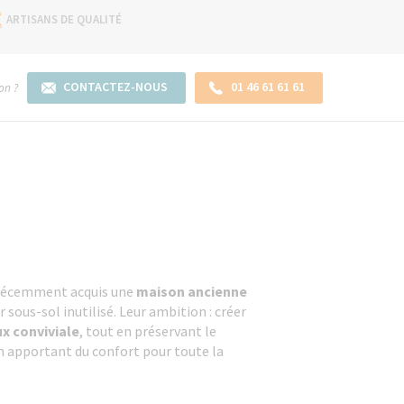
ARTISANS DE QUALITÉ
CONTACTEZ-NOUS
01 46 61 61 61
on ?
t récemment acquis une
maison ancienne
r sous-sol inutilisé. Leur ambition : créer
ux conviviale
, tout en préservant le
en apportant du confort pour toute la