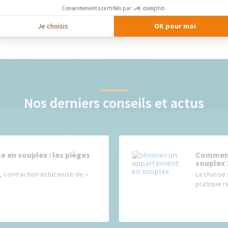
Consentements certifiés par
Je choisis
OK pour moi
Nos derniers conseils et actus
 en souplex : les pièges
Comment
souplex 
 contraction astucieuse de «
La chasse 
pratique r