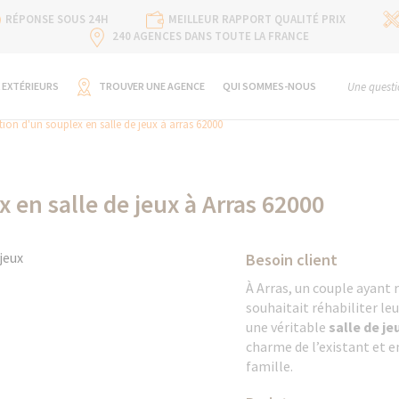
RÉPONSE SOUS 24H
MEILLEUR RAPPORT QUALITÉ PRIX
240 AGENCES DANS TOUTE LA FRANCE
 EXTÉRIEURS
TROUVER UNE AGENCE
QUI SOMMES-NOUS
Une questi
ion d'un souplex en salle de jeux à arras 62000
 en salle de jeux à Arras 62000
Besoin client
À Arras, un couple ayan
souhaitait réhabiliter leu
une véritable
salle de je
charme de l’existant et 
famille.