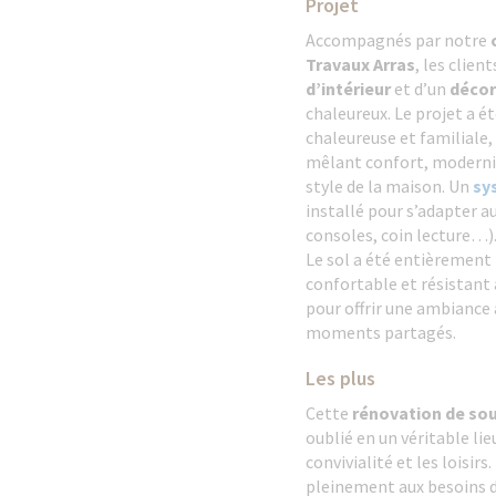
Projet
Accompagnés par notre
c
Travaux Arras
, les clien
d’intérieur
et d’un
décor
chaleureux. Le projet a é
chaleureuse et familial
mêlant confort, modernit
style de la maison. Un
sy
installé pour s’adapter au
consoles, coin lecture…)
Le sol a été entièrement r
confortable et résistant 
pour offrir une ambiance 
moments partagés.
Les plus
Cette
rénovation de so
oublié en un véritable lieu
convivialité et les loisir
pleinement aux besoins d