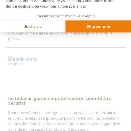
vous nous autorisez à suivre votre visite ou non. Vous pouvez même
décider quels services vous nous autorisez à lancer.
La lucarne de toit : une installation pour s'ouvrir vers
l'extérieur
Consentements certifiés par
Agrandir l’espace à vivre en réalisant un aménagement de
Je choisis
OK pour moi
combles a de quoi être séduisant. Encore faut-il pouvoir
disposer d’une source de lumière naturelle afin d’éclairer la
pièce...
Installer un garde-corps de fenêtre : priorité à la
sécurité
Pour des enfants en bas âge, la maison est un vaste terrain de
jeu... et une angoisse (presque) permanente pour les parents. A
ce titre, les fenêtres peuvent constituer un danger au quotidien
dans de nombreuses habitations. C'est pour...